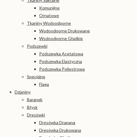
Tkaniny Sakralne
Komunijne
Ornatowe
Tkaniny Wodoodporne
Wodoodporne Drukowane
Wodoodporne Gładkie
Podszewki
Podszewka Acetatowa
Podszewka Elastyczna
Podszewka Poliestrowa
Specjalne
Flaga
Dzianiny
Baranek
Błysk
Dresówki
Dresówka Drapana
Dresówka Drukowana