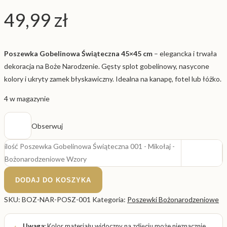
49,99
zł
Poszewka Gobelinowa Świąteczna 45×45 cm
– elegancka i trwała
dekoracja na Boże Narodzenie. Gęsty splot gobelinowy, nasycone
kolory i ukryty zamek błyskawiczny. Idealna na kanapę, fotel lub łóżko.
4 w magazynie
Obserwuj
ilość Poszewka Gobelinowa Świąteczna 001 - Mikołaj -
Bożonarodzeniowe Wzory
DODAJ DO KOSZYKA
SKU:
BOZ-NAR-POSZ-001
Kategoria:
Poszewki Bożonarodzeniowe
Uwaga:
Kolor materiału widoczny na zdjęciu może nieznacznie