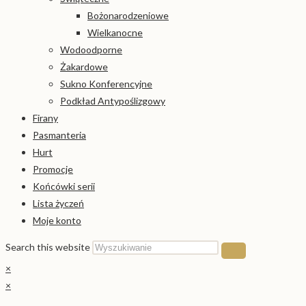
Bożonarodzeniowe
Wielkanocne
Wodoodporne
Żakardowe
Sukno Konferencyjne
Podkład Antypoślizgowy
Firany
Pasmanteria
Hurt
Promocje
Końcówki serii
Lista życzeń
Moje konto
Search this website
×
×