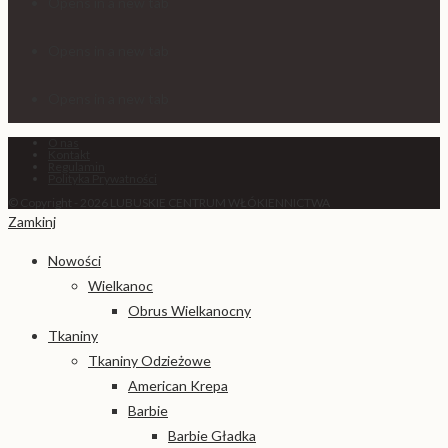
Opens in a new tab
Opens in a new tab
Opens in a new tab
O nas
Kontakt
Regulamin
Polityka Prywatności
© Copyright - 2026 LUBUSKIE CENTRUM WŁÓKIENNICTWA
Zamkinj
Nowości
Wielkanoc
Obrus Wielkanocny
Tkaniny
Tkaniny Odzieżowe
American Krepa
Barbie
Barbie Gładka