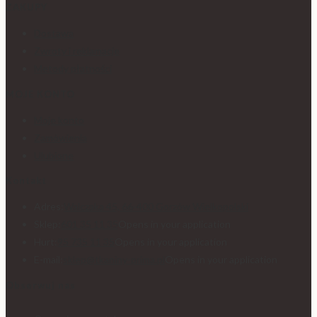
ZAKUPY
Dostawa
Zwroty i reklamacje
Metody płatności
MOJE KONTO
Moje konto
Zamówienia
Ulubione
Kontakt
Adres:
Walczaka 45, 66-400 Gorzów Wielkopolski
Sklep:
601 35 11 35
Opens in your application
Hurt:
95 735 11 35
Opens in your application
E-mail:
sklep@tkaniny-prima.pl
Opens in your application
Obserwuj nas