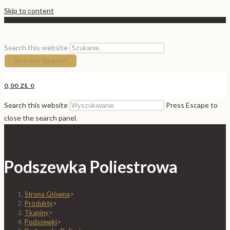
Skip to content
Search this website
Submit Search
0,00
ZŁ
0
Search this website
Press Escape to
close the search panel.
Podszewka Poliestrowa
Strona Główna
>
Produkty
>
Tkaniny
>
Podszewki
>