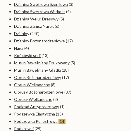
Dzianina Swetrowa Szenilowa
(3)
Dzianina Swetrowa Warkocz
(4)
Dzianina Welur Dresowy
(5)
Dzianina Zamsz Nurek
(6)
Dzianiny
(240)
Dzianiny Bożonarodzeniowe
(17)
Flaga
(4)
Końcówki serii
(13)
Muślin Bawełniany Drukowany
(5)
Muślin Bawełniany Gładki
(28)
Obrus Bożonarodzeniowy
(17)
Obrus Wielkanocny
(8)
Obrusy Bożonarodzeniowe
(37)
Obrusy Wielkanocne
(8)
Podkład Antypoślizgowy
(1)
Podszewka Elastyczna
(15)
Podszewka Poliestrowa
(14)
Podszewki
(29)