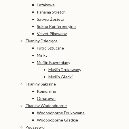
Leżakowe
Panama Stretch
Satyna Żorżeta
Sukno Konferencyjne
Velvet Pikowany
Tkaniny Dziecięce
Futro Sztuczne
Minky
Muślin Bawełniany
Muślin Drukowany
Muślin Gładki
Tkaniny Sakralne
Komunijne
Ornatowe
Tkaniny Wodoodporne
Wodoodporne Drukowane
Wodoodporne Gładkie
Podszewki