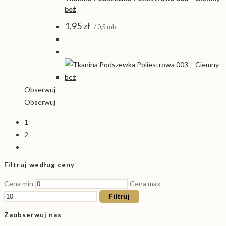
beż
1,95
zł
/ 0,5 mb
Obserwuj
Obserwuj
1
2
Filtruj według ceny
Cena min
Cena max
Filtruj
Zaobserwuj nas