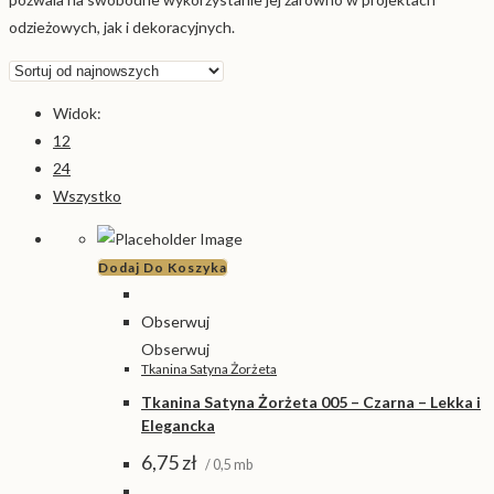
odzieżowych, jak i dekoracyjnych.
Widok:
12
24
Wszystko
Dodaj Do Koszyka
Obserwuj
Obserwuj
Tkanina Satyna Żorżeta
Tkanina Satyna Żorżeta 005 – Czarna – Lekka i
Elegancka
6,75
zł
/ 0,5 mb