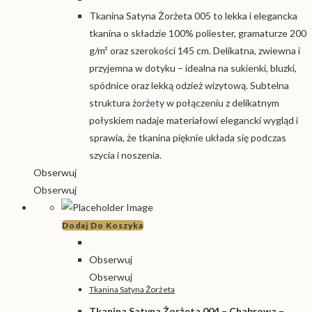
Tkanina Satyna Żorżeta 005 to lekka i elegancka
tkanina o składzie 100% poliester, gramaturze 200
g/m² oraz szerokości 145 cm. Delikatna, zwiewna i
przyjemna w dotyku – idealna na sukienki, bluzki,
spódnice oraz lekką odzież wizytową. Subtelna
struktura żorżety w połączeniu z delikatnym
połyskiem nadaje materiałowi elegancki wygląd i
sprawia, że tkanina pięknie układa się podczas
szycia i noszenia.
Obserwuj
Obserwuj
Dodaj Do Koszyka
Obserwuj
Obserwuj
Tkanina Satyna Żorżeta
Tkanina Satyna Żorżeta 004 – Chabrowa –