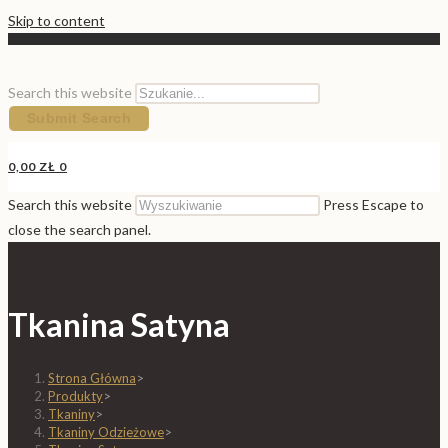
Skip to content
Search this website
Submit Search
0,00
ZŁ
0
Search this website
Press Escape to
close the search panel.
Tkanina Satyna
Strona Główna
>
Produkty
>
Tkaniny
>
Tkaniny Odzieżowe
>