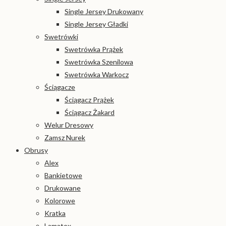
Single Jersey Drukowany
Single Jersey Gładki
Swetrówki
Swetrówka Prążek
Swetrówka Szenilowa
Swetrówka Warkocz
Ściągacze
Ściągacz Prążek
Ściągacz Żakard
Welur Dresowy
Zamsz Nurek
Obrusy
Alex
Bankietowe
Drukowane
Kolorowe
Kratka
Lamatex