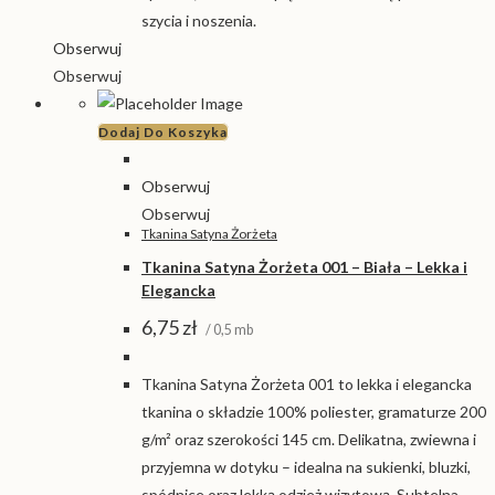
szycia i noszenia.
Obserwuj
Obserwuj
Dodaj Do Koszyka
Obserwuj
Obserwuj
Tkanina Satyna Żorżeta
Tkanina Satyna Żorżeta 001 – Biała – Lekka i
Elegancka
6,75
zł
/ 0,5 mb
Tkanina Satyna Żorżeta 001 to lekka i elegancka
tkanina o składzie 100% poliester, gramaturze 200
g/m² oraz szerokości 145 cm. Delikatna, zwiewna i
przyjemna w dotyku – idealna na sukienki, bluzki,
spódnice oraz lekką odzież wizytową. Subtelna