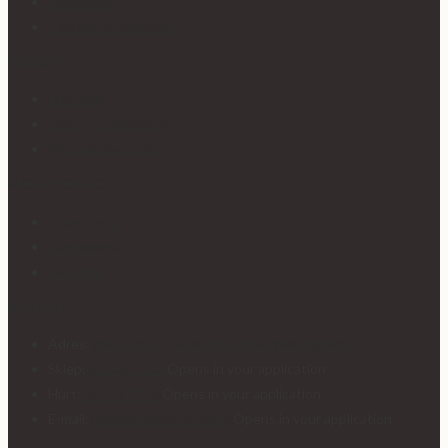
Regulamin
Polityka prywatności
ZAKUPY
Dostawa
Zwroty i reklamacje
Metody płatności
MOJE KONTO
Moje konto
Zamówienia
Ulubione
Kontakt
Adres:
Walczaka 45, 66-400 Gorzów Wielkopolski
Sklep:
601 35 11 35
Opens in your application
Hurt:
95 735 11 35
Opens in your application
E-mail:
sklep@tkaniny-prima.pl
Opens in your application