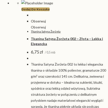
Dodaj Do Koszyka
Obserwuj
Obserwuj
Tkanina Satyna Żorżeta
Tkanina Satyna Żorżeta 002 – Złota – Lekka i
Elegancka
6,75
zł
/ 0,5 mb
Tkanina Satyna Żorżeta 002 to lekka i elegancka
tkanina o składzie 100% poliester, gramaturze 200
g/m² oraz szerokości 145 cm. Delikatna, zwiewna i
przyjemna w dotyku – idealna na sukienki, bluzki,
spódnice oraz lekką odzież wizytową. Subtelna
struktura żorżety w połączeniu z delikatnym
połyskiem nadaje materiałowi elegancki wygląd i
sprawia, że tkanina pięknie układa się podczas