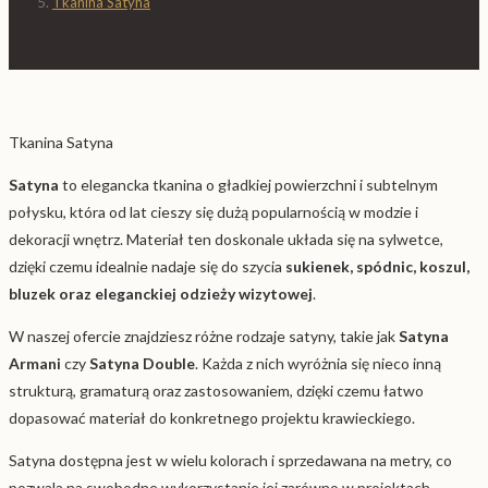
Tkanina Satyna
Tkanina Satyna
Satyna
to elegancka tkanina o gładkiej powierzchni i subtelnym
połysku, która od lat cieszy się dużą popularnością w modzie i
dekoracji wnętrz. Materiał ten doskonale układa się na sylwetce,
dzięki czemu idealnie nadaje się do szycia
sukienek, spódnic, koszul,
bluzek oraz eleganckiej odzieży wizytowej
.
W naszej ofercie znajdziesz różne rodzaje satyny, takie jak
Satyna
Armani
czy
Satyna Double
. Każda z nich wyróżnia się nieco inną
strukturą, gramaturą oraz zastosowaniem, dzięki czemu łatwo
dopasować materiał do konkretnego projektu krawieckiego.
Satyna dostępna jest w wielu kolorach i sprzedawana na metry, co
pozwala na swobodne wykorzystanie jej zarówno w projektach