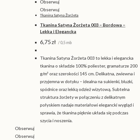
Obserwuj
Obserwuj
Tkanina Satyna Żorżeta
Tkanina Satyna Żorżeta 003 – Bordowa –
Lekka i Elegancka
6,75
zł
/ 0,5 mb
Tkanina Satyna Żorżeta 003 to lekka i elegancka
tkanina o składzie 100% poliester, gramaturze 200
g/m² oraz szerokości 145 cm. Delikatna, zwiewna i
przyjemna w dotyku – idealna na sukienki, bluzki,
spódnice oraz lekką odzież wizytową. Subtelna
struktura żorżety w połączeniu z delikatnym
połyskiem nadaje materiałowi elegancki wygląd i
sprawia, że tkanina pięknie układa się podczas
szycia i noszenia.
Obserwuj
Obserwuj