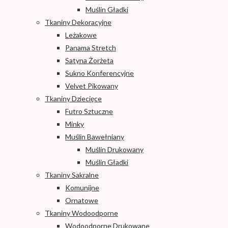
Muślin Gładki
Tkaniny Dekoracyjne
Leżakowe
Panama Stretch
Satyna Żorżeta
Sukno Konferencyjne
Velvet Pikowany
Tkaniny Dziecięce
Futro Sztuczne
Minky
Muślin Bawełniany
Muślin Drukowany
Muślin Gładki
Tkaniny Sakralne
Komunijne
Ornatowe
Tkaniny Wodoodporne
Wodoodporne Drukowane