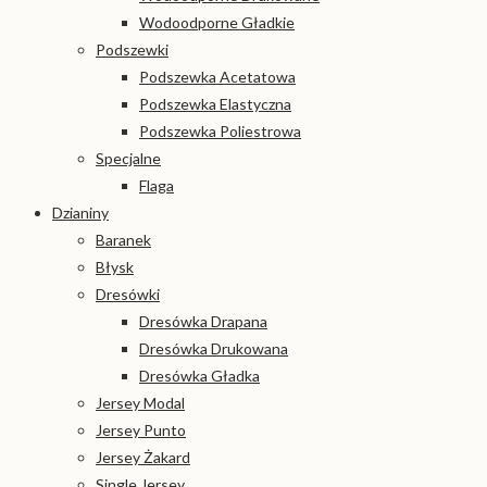
Wodoodporne Gładkie
Podszewki
Podszewka Acetatowa
Podszewka Elastyczna
Podszewka Poliestrowa
Specjalne
Flaga
Dzianiny
Baranek
Błysk
Dresówki
Dresówka Drapana
Dresówka Drukowana
Dresówka Gładka
Jersey Modal
Jersey Punto
Jersey Żakard
Single Jersey