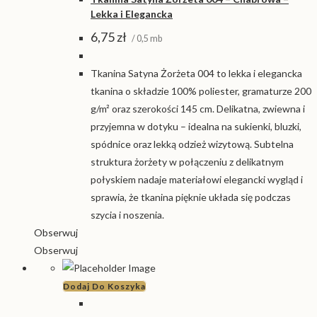
Lekka i Elegancka
6,75
zł
/ 0,5 mb
Tkanina Satyna Żorżeta 004 to lekka i elegancka
tkanina o składzie 100% poliester, gramaturze 200
g/m² oraz szerokości 145 cm. Delikatna, zwiewna i
przyjemna w dotyku – idealna na sukienki, bluzki,
spódnice oraz lekką odzież wizytową. Subtelna
struktura żorżety w połączeniu z delikatnym
połyskiem nadaje materiałowi elegancki wygląd i
sprawia, że tkanina pięknie układa się podczas
szycia i noszenia.
Obserwuj
Obserwuj
Dodaj Do Koszyka