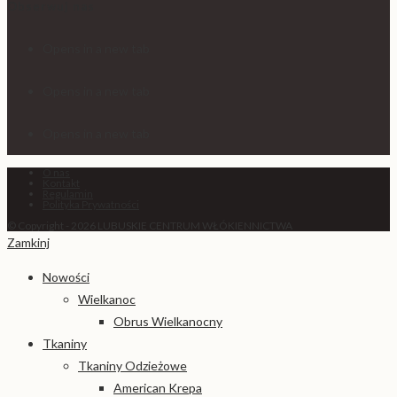
Obserwuj nas
Opens in a new tab
Opens in a new tab
Opens in a new tab
O nas
Kontakt
Regulamin
Polityka Prywatności
© Copyright - 2026 LUBUSKIE CENTRUM WŁÓKIENNICTWA
Zamkinj
Nowości
Wielkanoc
Obrus Wielkanocny
Tkaniny
Tkaniny Odzieżowe
American Krepa