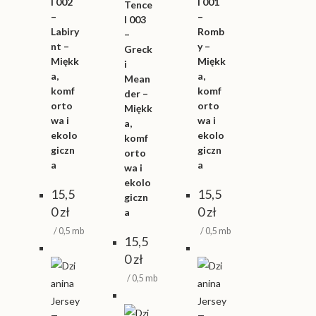
l 002
l 001
produktu
Tence
–
–
l 003
Labiry
Romb
–
nt –
y –
Greck
Miękk
Miękk
i
a,
a,
Mean
komf
komf
der –
orto
orto
Miękk
wa i
wa i
a,
ekolo
ekolo
komf
giczn
giczn
orto
a
a
wa i
ekolo
15,5
15,5
giczn
0
zł
0
zł
a
/ 0,5 mb
/ 0,5 mb
15,5
0
zł
/ 0,5 mb