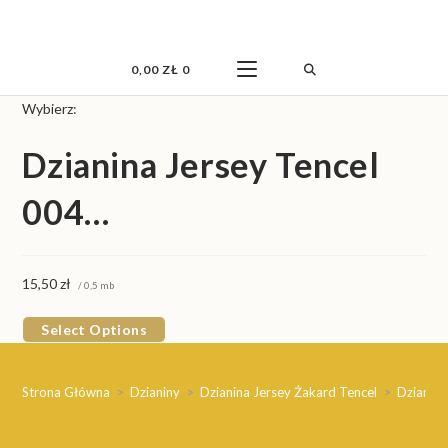
Skip
to
content
0,00
ZŁ
0
Wybierz:
Dzianina Jersey Tencel
004…
15,50
zł
/ 0,5 mb
Select Options
Strona Główna
>
Dzianiny
>
Dzianina Jersey Żakard Tencel
>
Dzianina