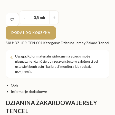
ilość
-
+
0,5 mb
Dzianina
Jersey
DODAJ DO KOSZYKA
Tencel
004
SKU:
DZ-JER-TEN-004
Kategoria:
Dzianina Jersey Żakard Tencel
-
Pepitka
Uwaga:
Kolor materiału widoczny na zdjęciu może
-
nieznacznie różnić się od rzeczywistego w zależności od
Miękka,
ustawień kontrastu i kalibracji monitora lub rodzaju
komfortowa
urządzenia.
i
ekologiczna
Opis
Informacje dodatkowe
DZIANINA ŻAKARDOWA JERSEY
TENCEL