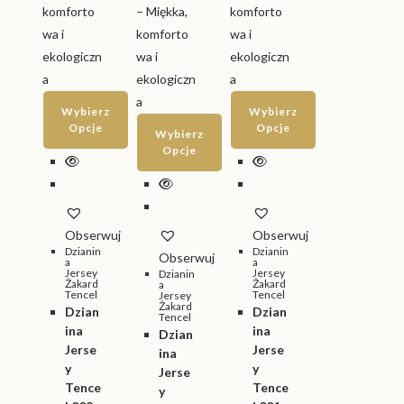
Wybierz
Wybierz
Opcje
Opcje
Wybierz
Opcje
Ten
Ten
produkt
Ten
produkt
ma
produkt
ma
wiele
ma
wiele
Obserwuj
Obserwuj
wariantów.
wiele
wariantów.
Dzianin
Dzianin
Obserwuj
a
a
Opcje
wariantów.
Opcje
Jersey
Jersey
Dzianin
Żakard
Żakard
a
można
Tencel
Opcje
można
Tencel
Jersey
Żakard
Dzian
Dzian
wybrać
można
Tencel
wybrać
ina
ina
Dzian
na
wybrać
na
Jerse
Jerse
ina
stronie
na
stronie
y
y
Jerse
produktu
stronie
produktu
Tence
Tence
y