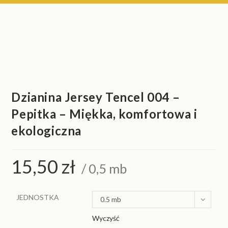
Dzianina Jersey Tencel 004 –
Pepitka – Miękka, komfortowa i
ekologiczna
15,50
zł
/ 0,5 mb
JEDNOSTKA
0.5 mb
Wyczyść