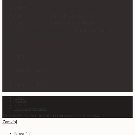
Adres:
Walczaka 45, 66-400 Gorzów Wielkopolski
Sklep:
601 35 11 35
Opens in your application
Hurt:
95 735 11 35
Opens in your application
E-mail:
sklep@tkaniny-prima.pl
Opens in your application
Obserwuj nas
Opens in a new tab
Opens in a new tab
Opens in a new tab
O nas
Kontakt
Regulamin
Polityka Prywatności
© Copyright - 2026 LUBUSKIE CENTRUM WŁÓKIENNICTWA
Zamkinj
Nowości