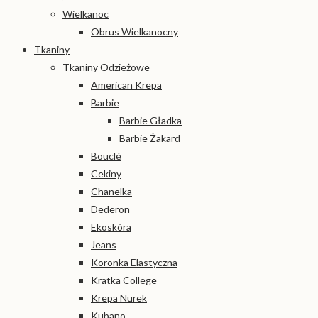
Wielkanoc
Obrus Wielkanocny
Tkaniny
Tkaniny Odzieżowe
American Krepa
Barbie
Barbie Gładka
Barbie Żakard
Bouclé
Cekiny
Chanelka
Dederon
Ekoskóra
Jeans
Koronka Elastyczna
Kratka College
Krepa Nurek
Kubano