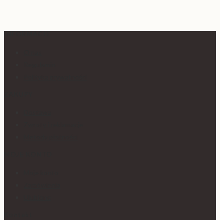
INFORMACJE
O nas
Regulamin
Polityka prywatności
ZAKUPY
Dostawa
Zwroty i reklamacje
Metody płatności
MOJE KONTO
Moje konto
Zamówienia
Ulubione
Kontakt