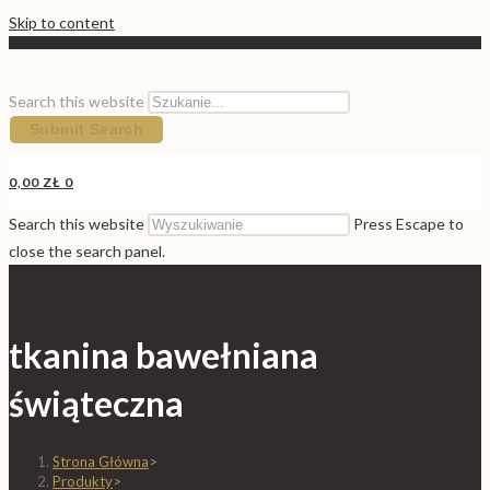
Skip to content
Search this website
Submit Search
0,00
ZŁ
0
Search this website
Press Escape to
close the search panel.
tkanina bawełniana
świąteczna
Strona Główna
>
Produkty
>