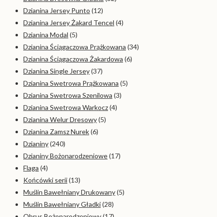
Dzianina Jersey Punto
(12)
Dzianina Jersey Żakard Tencel
(4)
Dzianina Modal
(5)
Dzianina Ściągaczowa Prążkowana
(34)
Dzianina Ściągaczowa Żakardowa
(6)
Dzianina Single Jersey
(37)
Dzianina Swetrowa Prążkowana
(5)
Dzianina Swetrowa Szenilowa
(3)
Dzianina Swetrowa Warkocz
(4)
Dzianina Welur Dresowy
(5)
Dzianina Zamsz Nurek
(6)
Dzianiny
(240)
Dzianiny Bożonarodzeniowe
(17)
Flaga
(4)
Końcówki serii
(13)
Muślin Bawełniany Drukowany
(5)
Muślin Bawełniany Gładki
(28)
Obrus Bożonarodzeniowy
(17)