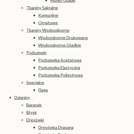
Muślin Gładki
Tkaniny Sakralne
Komunijne
Ornatowe
Tkaniny Wodoodporne
Wodoodporne Drukowane
Wodoodporne Gładkie
Podszewki
Podszewka Acetatowa
Podszewka Elastyczna
Podszewka Poliestrowa
Specjalne
Flaga
Dzianiny
Baranek
Błysk
Dresówki
Dresówka Drapana