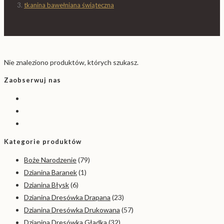
tkanina bawełniana świąteczna
Nie znaleziono produktów, których szukasz.
Zaobserwuj nas
Kategorie produktów
Boże Narodzenie
(79)
Dzianina Baranek
(1)
Dzianina Błysk
(6)
Dzianina Dresówka Drapana
(23)
Dzianina Dresówka Drukowana
(57)
Dzianina Dresówka Gładka
(32)