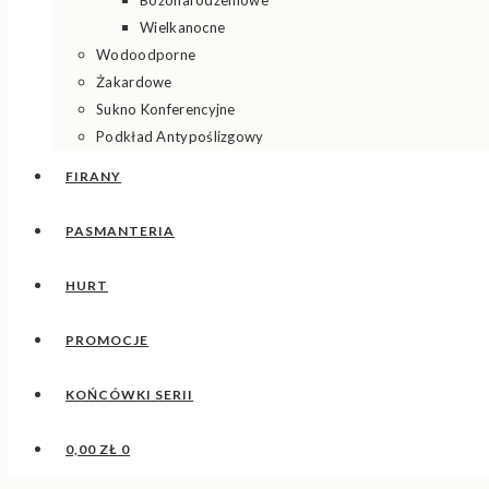
Bożonarodzeniowe
Wielkanocne
Wodoodporne
Żakardowe
Sukno Konferencyjne
Podkład Antypoślizgowy
FIRANY
PASMANTERIA
HURT
PROMOCJE
KOŃCÓWKI SERII
0,00
ZŁ
0