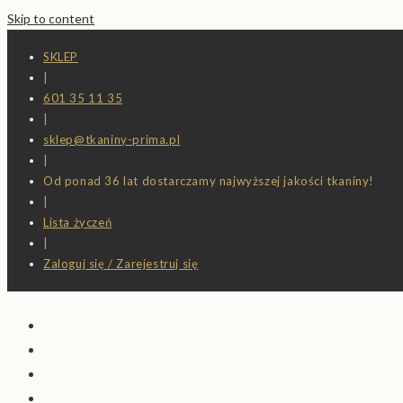
Skip to content
SKLEP
|
601 35 11 35
|
sklep@tkaniny-prima.pl
|
Od ponad 36 lat dostarczamy najwyższej jakości tkaniny!
|
Lista życzeń
|
Zaloguj się / Zarejestruj się