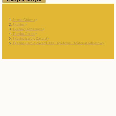
Dodaj Do Koszyka
Strona Główna
>
Tkaniny
>
Tkaniny Odzieżowe
>
Tkanina Barbie
>
Tkanina Barbie Żakard
>
Tkanina Barbie Żakard 003 – Miętowa – Materiał odzieżowy