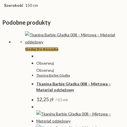
Szerokość
150 cm
Podobne produkty
Dodaj Do Koszyka
Obserwuj
Obserwuj
Tkanina Barbie Gładka
Tkanina Barbie Gładka 008 – Miętowa –
Materiał odzieżowy
12,25
zł
/ 0,5 mb