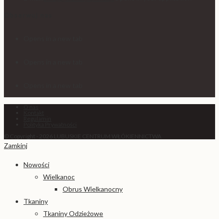
Obserwuj nas
Opens in a new tab
Opens in a new tab
Opens in a new tab
O nas
Kontakt
Regulamin
Polityka Prywatności
© Copyright - 2026 LUBUSKIE CENTRUM WŁÓKIENNICTWA
Zamkinj
Nowości
Wielkanoc
Obrus Wielkanocny
Tkaniny
Tkaniny Odzieżowe