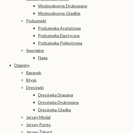
Wodoodporne Drukowane
Wodoodporne Gładkie
Podszewki
Podszewka Acetatowa
Podszewka Elastyczna
Podszewka Poliestrowa
Specjalne
Flaga
Dzianiny
Baranek
Błysk
Dresówki
Dresówka Drapana
Dresówka Drukowana
Dresówka Gładka
Jersey Modal
Jersey Punto
Jersey Żakard