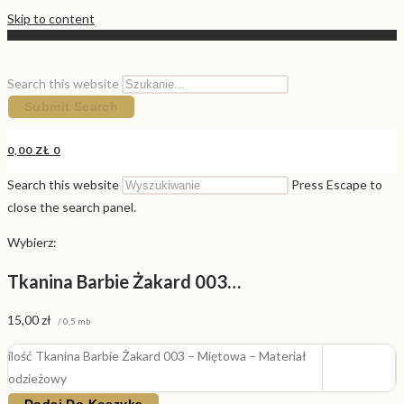
Skip to content
Search this website
Submit Search
0,00
ZŁ
0
Search this website
Press Escape to
close the search panel.
Wybierz:
Tkanina Barbie Żakard 003…
15,00
zł
/ 0,5 mb
ilość Tkanina Barbie Żakard 003 – Miętowa – Materiał
odzieżowy