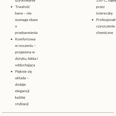
użytkowania
150°C, najle
Trwałość
przez
barw – nie
ściereczkę
wymaga obaw
Profesjonal
o
czyszczenie
przebarwienia
chemiczne
Komfortowa
w noszeniu –
przyjemna w
dotyku, lekka i
oddychająca
Pięknie się
układa –
dodaje
elegancji
każdej
stylizacji