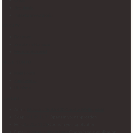
O nas
Regulamin
Polityka prywatności
ZAKUPY
Dostawa
Zwroty i reklamacje
Metody płatności
MOJE KONTO
Moje konto
Zamówienia
Ulubione
Kontakt
Adres:
Walczaka 45, 66-400 Gorzów Wielkopolski
Sklep:
601 35 11 35
Opens in your application
Hurt:
95 735 11 35
Opens in your application
E-mail:
sklep@tkaniny-prima.pl
Opens in your application