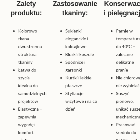
Zalety
Zastosowanie
Konserwac
produktu:
tkaniny:
i pielęgnac
Kolorowo
Sukienki
Parnie w
tkana –
eleganckie i
temperatur
dwustronna
koktajlowe
do 40°C –
struktura
Bluzki i koszule
zalecane
tkaniny
Spódnice i
delikatne
Łatwa do
garsonki
pranie
szycia –
Kurtki i lekkie
Nie chlorow
idealna do
płaszcze
nie wybielać
samodzielnych
Stylizacje
Suszyć
projektów
wizytowe i na co
pionowo,
Elastyczna –
dzień
unikać susz
zapewnia
mechaniczn
wygodę i
Prasować
komfort
średnio do