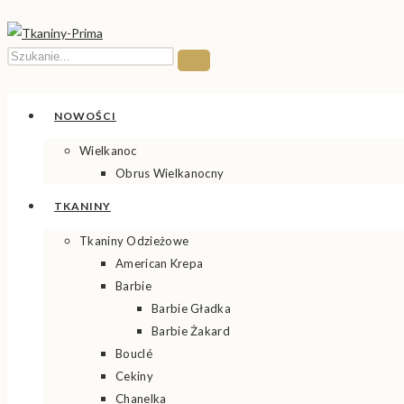
Search
Submit Search
this
website
NOWOŚCI
Wielkanoc
Obrus Wielkanocny
TKANINY
Tkaniny Odzieżowe
American Krepa
Barbie
Barbie Gładka
Barbie Żakard
Bouclé
Cekiny
Chanelka