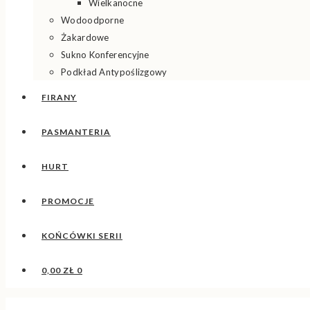
Wielkanocne
Wodoodporne
Żakardowe
Sukno Konferencyjne
Podkład Antypoślizgowy
FIRANY
PASMANTERIA
HURT
PROMOCJE
KOŃCÓWKI SERII
0,00
ZŁ
0