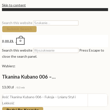
Skip to content
Search this website
Submit Search
0
0,00
ZŁ
Search this website
Press Escape to
close the search panel.
Wybierz:
Tkanina Kubano 006 –…
13,00
zł
/ 0,5 mb
ilość Tkanina Kubano 006 – Fuksja – Lniany Styl i
Lekkość