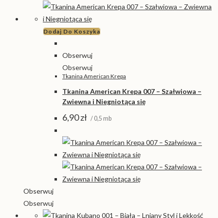
Dodaj Do Koszyka
Obserwuj
Obserwuj
Tkanina American Krepa
Tkanina American Krepa 007 – Szałwiowa –
Zwiewna i Niegniotąca się
6,90
zł
/ 0,5 mb
Obserwuj
Obserwuj