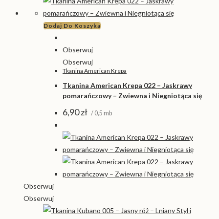
Dodaj Do Koszyka
Obserwuj
Obserwuj
Tkanina American Krepa
Tkanina American Krepa 022 – Jaskrawy
pomarańczowy – Zwiewna i Niegniotąca się
6,90
zł
/ 0,5 mb
Obserwuj
Obserwuj