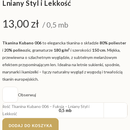
Lniany Styl i Lekkość
13,00
zł
/ 0,5 mb
Tkanina Kubano 006
to elegancka tkanina o składzie
80% poliester
i
20% polinozic
, gramaturze
180 g/m²
i szerokości
150 cm
. Miękka,
przewiewna o szlachetnym wyglądzie, z subtelnym melanżowym
efektem przypominającym len. Idealna na letnie sukienki, spodnie,
marynarki i kamizelki – łączy naturalny wygląd z wygodą i trwałością
tkanin europejskich.
Obserwuj
ilość Tkanina Kubano 006 – Fuksja – Lniany Styl i
0,5 mb
Lekkość
DODAJ DO KOSZYKA