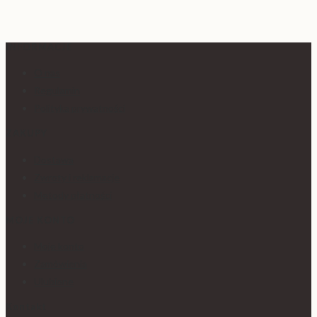
INFORMACJE
O nas
Regulamin
Polityka prywatności
ZAKUPY
Dostawa
Zwroty i reklamacje
Metody płatności
MOJE KONTO
Moje konto
Zamówienia
Ulubione
Kontakt