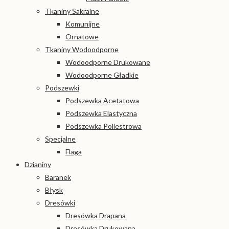
Tkaniny Sakralne
Komunijne
Ornatowe
Tkaniny Wodoodporne
Wodoodporne Drukowane
Wodoodporne Gładkie
Podszewki
Podszewka Acetatowa
Podszewka Elastyczna
Podszewka Poliestrowa
Specjalne
Flaga
Dzianiny
Baranek
Błysk
Dresówki
Dresówka Drapana
Dresówka Drukowana