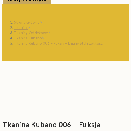
Dodaj Do Koszyka
Strona Główna
>
Tkaniny
>
Tkaniny Odzieżowe
>
Tkanina Kubano
>
Tkanina Kubano 006 – Fuksja – Lniany Styl i Lekkość
Tkanina Kubano 006 – Fuksja –