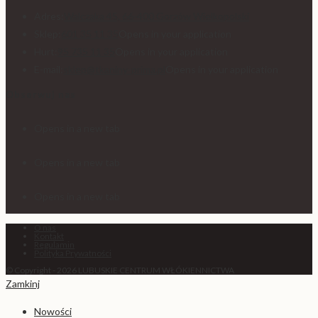
Adres:
Walczaka 45, 66-400 Gorzów Wielkopolski
Sklep:
601 35 11 35
Opens in your application
Hurt:
95 735 11 35
Opens in your application
E-mail:
sklep@tkaniny-prima.pl
Opens in your application
Obserwuj nas
Opens in a new tab
Opens in a new tab
Opens in a new tab
O nas
Kontakt
Regulamin
Polityka Prywatności
© Copyright - 2026 LUBUSKIE CENTRUM WŁÓKIENNICTWA
Zamkinj
Nowości