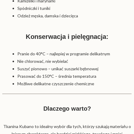
Kamizelki i marynarki
Spódniczki i tuniki
Odzież męska, damska i dziecięca
Konserwacja i pielęgnacja:
Pranie do 40°C – najlepiej w programie delikatnym
Nie chlorować, nie wybielać
Suszyć pionowo – unikać suszarki bębnowej
Prasować do 150°C – średnia temperatura
Możliwe delikatne czyszczenie chemiczne
Dlaczego warto?
Tkanina Kubano to idealny wybór dla tych, którzy szukają materiału o
lnianym charakterze, ale bardziej miękkiego, trwałego i mniej