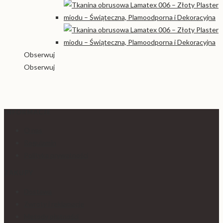
Obserwuj
Obserwuj
INFORMACJE
O nas
Regulamin
Polityka prywatności
ZAKUPY
Dostawa
Zwroty i reklamacje
Metody płatności