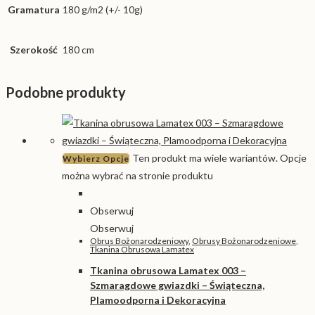
Gramatura
180 g/m2 (+/- 10g)
Szerokość
180 cm
Podobne produkty
Ten produkt ma wiele wariantów. Opcje
Wybierz Opcje
można wybrać na stronie produktu
Obserwuj
Obserwuj
Obrus Bożonarodzeniowy
,
Obrusy Bożonarodzeniowe
,
Tkanina Obrusowa Lamatex
Tkanina obrusowa Lamatex 003 –
Szmaragdowe gwiazdki – Świąteczna,
Plamoodporna i Dekoracyjna