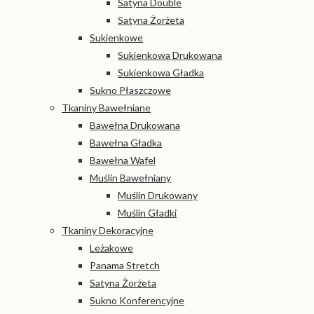
Satyna Double
Satyna Żorżeta
Sukienkowe
Sukienkowa Drukowana
Sukienkowa Gładka
Sukno Płaszczowe
Tkaniny Bawełniane
Bawełna Drukowana
Bawełna Gładka
Bawełna Wafel
Muślin Bawełniany
Muślin Drukowany
Muślin Gładki
Tkaniny Dekoracyjne
Leżakowe
Panama Stretch
Satyna Żorżeta
Sukno Konferencyjne