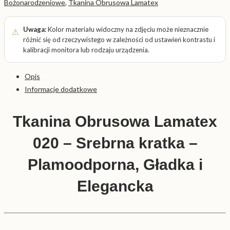
Bożonarodzeniowe
,
Tkanina Obrusowa Lamatex
Uwaga:
Kolor materiału widoczny na zdjęciu może nieznacznie
różnić się od rzeczywistego w zależności od ustawień kontrastu i
kalibracji monitora lub rodzaju urządzenia.
Opis
Informacje dodatkowe
Tkanina Obrusowa Lamatex
020 – Srebrna kratka –
Plamoodporna, Gładka i
Elegancka