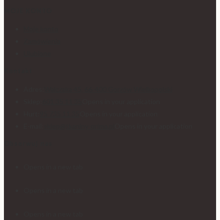
MOJE KONTO
Moje konto
Zamówienia
Ulubione
Kontakt
Adres:
Walczaka 45, 66-400 Gorzów Wielkopolski
Sklep:
601 35 11 35
Opens in your application
Hurt:
95 735 11 35
Opens in your application
E-mail:
sklep@tkaniny-prima.pl
Opens in your application
Obserwuj nas
Opens in a new tab
Opens in a new tab
Opens in a new tab