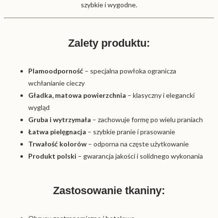
szybkie i wygodne.
Zalety produktu:
Plamoodporność
– specjalna powłoka ogranicza
wchłanianie cieczy
Gładka, matowa powierzchnia
– klasyczny i elegancki
wygląd
Gruba i wytrzymała
– zachowuje formę po wielu praniach
Łatwa pielęgnacja
– szybkie pranie i prasowanie
Trwałość kolorów
– odporna na częste użytkowanie
Produkt polski
– gwarancja jakości i solidnego wykonania
Zastosowanie tkaniny: