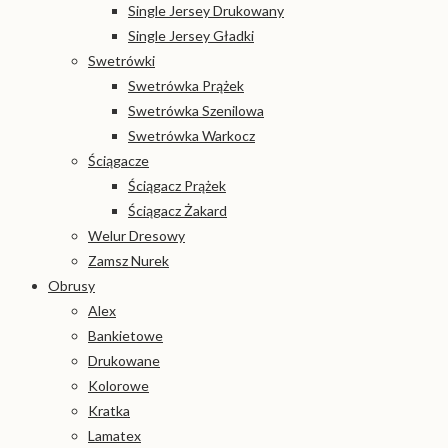
Single Jersey Drukowany
Single Jersey Gładki
Swetrówki
Swetrówka Prążek
Swetrówka Szenilowa
Swetrówka Warkocz
Ściągacze
Ściągacz Prążek
Ściągacz Żakard
Welur Dresowy
Zamsz Nurek
Obrusy
Alex
Bankietowe
Drukowane
Kolorowe
Kratka
Lamatex