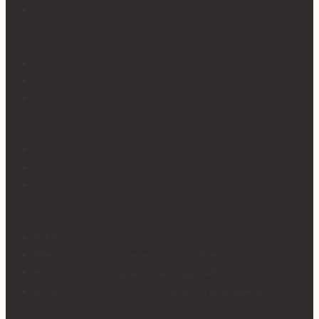
Polityka prywatności
ZAKUPY
Dostawa
Zwroty i reklamacje
Metody płatności
MOJE KONTO
Moje konto
Zamówienia
Ulubione
Kontakt
Adres:
Walczaka 45, 66-400 Gorzów Wielkopolski
Sklep:
601 35 11 35
Opens in your application
Hurt:
95 735 11 35
Opens in your application
E-mail:
sklep@tkaniny-prima.pl
Opens in your application
Obserwuj nas