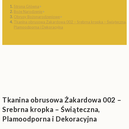
Strona Główna
>
Boże Narodzenie
>
Obrusy Bożonarodzeniowe
>
Tkanina obrusowa Żakardowa 002 – Srebrna kropka – Świąteczna,
Plamoodporna i Dekoracyjna
Tkanina obrusowa Żakardowa 002 –
Srebrna kropka – Świąteczna,
Plamoodporna i Dekoracyjna