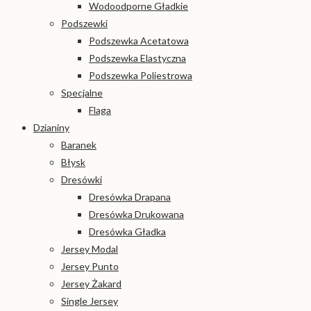
Wodoodporne Gładkie
Podszewki
Podszewka Acetatowa
Podszewka Elastyczna
Podszewka Poliestrowa
Specjalne
Flaga
Dzianiny
Baranek
Błysk
Dresówki
Dresówka Drapana
Dresówka Drukowana
Dresówka Gładka
Jersey Modal
Jersey Punto
Jersey Żakard
Single Jersey