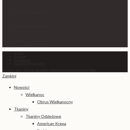
Opens in a new tab
Opens in a new tab
Opens in a new tab
O nas
Kontakt
Regulamin
Polityka Prywatności
© Copyright - 2026 LUBUSKIE CENTRUM WŁÓKIENNICTWA
Zamkinj
Nowości
Wielkanoc
Obrus Wielkanocny
Tkaniny
Tkaniny Odzieżowe
American Krepa