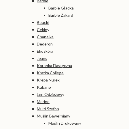
Barbie
Barbie Gładka
Barbie Żakard
Bouclé
Cekiny
Chanelka
Dederon
Ekoskóra
Jeans
Koronka Elastyczna
Kratka College
Krepa Nurek
Kubano
Len Odzieżowy
Merino
Multi Szyfon
Muślin Bawełniany
Muślin Drukowany