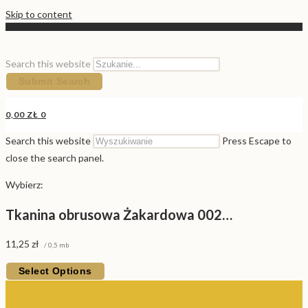
Skip to content
Search this website
Submit Search
0,00
ZŁ
0
Search this website
Press Escape to
close the search panel.
Wybierz:
Tkanina obrusowa Żakardowa 002…
11,25
zł
/ 0,5 mb
Select Options