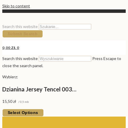
Skip to content
Search this website
Submit Search
0,00
ZŁ
0
Search this website
Press Escape to
close the search panel.
Wybierz:
Dzianina Jersey Tencel 003…
15,50
zł
/ 0,5 mb
Select Options