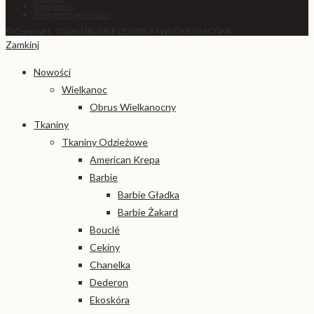
Regulamin
Polityka Prywatności
© Copyright - 2026 LUBUSKIE CENTRUM WŁÓKIENNICTWA
Zamkinj
Nowości
Wielkanoc
Obrus Wielkanocny
Tkaniny
Tkaniny Odzieżowe
American Krepa
Barbie
Barbie Gładka
Barbie Żakard
Bouclé
Cekiny
Chanelka
Dederon
Ekoskóra