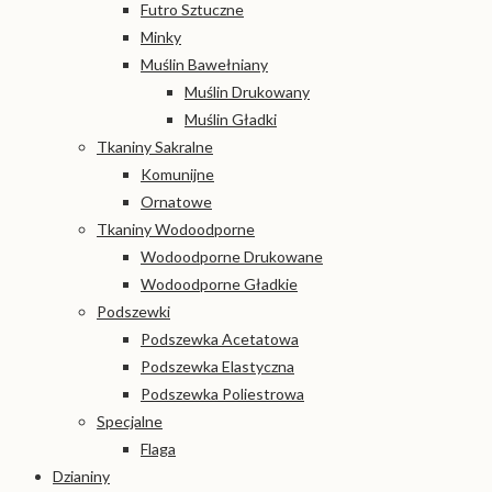
Futro Sztuczne
Minky
Muślin Bawełniany
Muślin Drukowany
Muślin Gładki
Tkaniny Sakralne
Komunijne
Ornatowe
Tkaniny Wodoodporne
Wodoodporne Drukowane
Wodoodporne Gładkie
Podszewki
Podszewka Acetatowa
Podszewka Elastyczna
Podszewka Poliestrowa
Specjalne
Flaga
Dzianiny