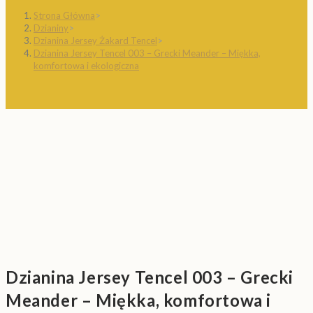
Strona Główna
>
Dzianiny
>
Dzianina Jersey Żakard Tencel
>
Dzianina Jersey Tencel 003 – Grecki Meander – Miękka,
komfortowa i ekologiczna
Dzianina Jersey Tencel 003 – Grecki
Meander – Miękka, komfortowa i