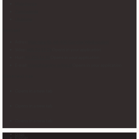
Moje konto
Zamówienia
Ulubione
Kontakt
Adres:
Walczaka 45, 66-400 Gorzów Wielkopolski
Sklep:
601 35 11 35
Opens in your application
Hurt:
95 735 11 35
Opens in your application
E-mail:
sklep@tkaniny-prima.pl
Opens in your application
Obserwuj nas
Opens in a new tab
Opens in a new tab
Opens in a new tab
O nas
Kontakt