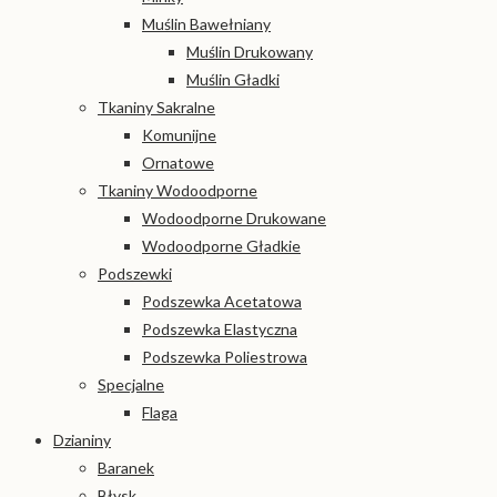
Muślin Bawełniany
Muślin Drukowany
Muślin Gładki
Tkaniny Sakralne
Komunijne
Ornatowe
Tkaniny Wodoodporne
Wodoodporne Drukowane
Wodoodporne Gładkie
Podszewki
Podszewka Acetatowa
Podszewka Elastyczna
Podszewka Poliestrowa
Specjalne
Flaga
Dzianiny
Baranek
Błysk