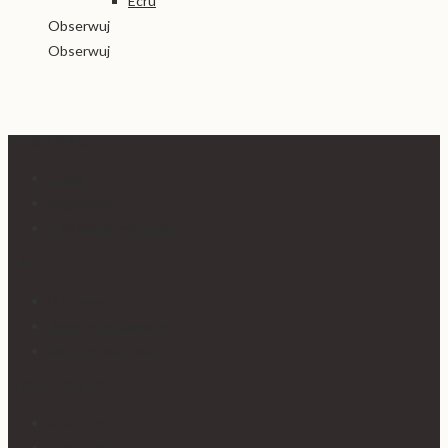
Obserwuj
Obserwuj
INFORMACJE
O nas
Regulamin
Polityka prywatności
ZAKUPY
Dostawa
Zwroty i reklamacje
Metody płatności
MOJE KONTO
Moje konto
Zamówienia