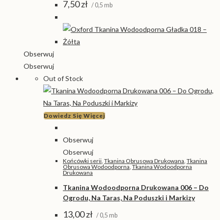
7,50
zł
/ 0,5 mb
Obserwuj
Obserwuj
Out of Stock
Dowiedz Się Więcej
Obserwuj
Obserwuj
Końcówki serii
,
Tkanina Obrusowa Drukowana
,
Tkanina
Obrusowa Wodoodporna
,
Tkanina Wodoodporna
Drukowana
Tkanina Wodoodporna Drukowana 006 – Do
Ogrodu, Na Taras, Na Poduszki i Markizy
13,00
zł
/ 0,5 mb