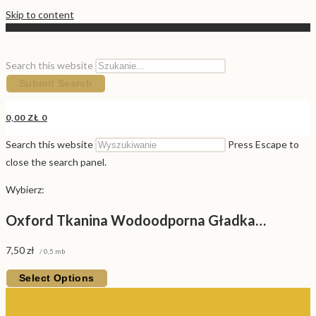
Skip to content
Search this website
Submit Search
0,00
ZŁ
0
Search this website
Press Escape to
close the search panel.
Wybierz:
Oxford Tkanina Wodoodporna Gładka…
7,50
zł
/ 0,5 mb
Select Options