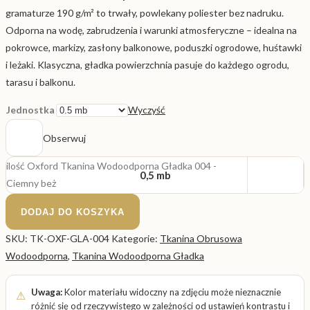
gramaturze 190 g/m² to trwały, powlekany poliester bez nadruku.
Odporna na wodę, zabrudzenia i warunki atmosferyczne – idealna na
pokrowce, markizy, zasłony balkonowe, poduszki ogrodowe, huśtawki
i leżaki. Klasyczna, gładka powierzchnia pasuje do każdego ogrodu,
tarasu i balkonu.
Jednostka
Wyczyść
Obserwuj
ilość Oxford Tkanina Wodoodporna Gładka 004 -
0,5 mb
Ciemny beż
DODAJ DO KOSZYKA
SKU:
TK-OXF-GLA-004
Kategorie:
Tkanina Obrusowa
Wodoodporna
,
Tkanina Wodoodporna Gładka
Uwaga:
Kolor materiału widoczny na zdjęciu może nieznacznie
różnić się od rzeczywistego w zależności od ustawień kontrastu i