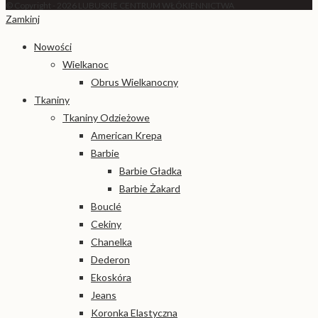
© Copyright - 2026 LUBUSKIE CENTRUM WŁÓKIENNICTWA
Zamkinj
Nowości
Wielkanoc
Obrus Wielkanocny
Tkaniny
Tkaniny Odzieżowe
American Krepa
Barbie
Barbie Gładka
Barbie Żakard
Bouclé
Cekiny
Chanelka
Dederon
Ekoskóra
Jeans
Koronka Elastyczna