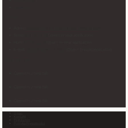
Ulubione
Kontakt
Adres:
Walczaka 45, 66-400 Gorzów Wielkopolski
Sklep:
601 35 11 35
Opens in your application
Hurt:
95 735 11 35
Opens in your application
E-mail:
sklep@tkaniny-prima.pl
Opens in your application
Obserwuj nas
Opens in a new tab
Opens in a new tab
Opens in a new tab
O nas
Kontakt
Regulamin
Polityka Prywatności