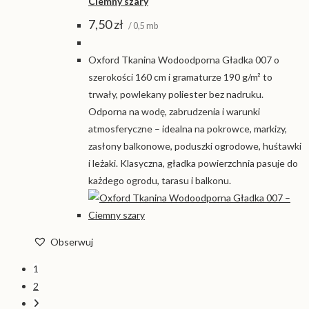
Ciemny szary
7,50
zł
/ 0,5 mb
Oxford Tkanina Wodoodporna Gładka 007 o
szerokości 160 cm i gramaturze 190 g/m² to
trwały, powlekany poliester bez nadruku.
Odporna na wodę, zabrudzenia i warunki
atmosferyczne – idealna na pokrowce, markizy,
zasłony balkonowe, poduszki ogrodowe, huśtawki
i leżaki. Klasyczna, gładka powierzchnia pasuje do
każdego ogrodu, tarasu i balkonu.
Obserwuj
1
2