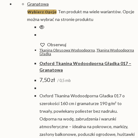
Ten produkt ma wiele wariantów. Opcje
Wybierz Opcje
można wybrać na stronie produktu
Obserwuj
Tkanina Obrusowa Wodoodporna
,
Tkanina Wodoodporna
Gładka
Oxford Tkanina Wodoodporna Gładka 017 –
Granatowa
7,50
zł
/ 0,5 mb
Oxford Tkanina Wodoodporna Gładka 017 o
szerokości 160 cm i gramaturze 190 g/m² to
trwały, powlekany poliester bez nadruku.
Odporna na wodę, zabrudzenia i warunki
atmosferyczne – idealna na pokrowce, markizy,
zasłony balkonowe, poduszki ogrodowe, huśtawki