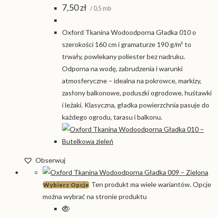
7,50
zł
/ 0,5 mb
Oxford Tkanina Wodoodporna Gładka 010 o
szerokości 160 cm i gramaturze 190 g/m² to
trwały, powlekany poliester bez nadruku.
Odporna na wodę, zabrudzenia i warunki
atmosferyczne – idealna na pokrowce, markizy,
zasłony balkonowe, poduszki ogrodowe, huśtawki
i leżaki. Klasyczna, gładka powierzchnia pasuje do
każdego ogrodu, tarasu i balkonu.
Obserwuj
Ten produkt ma wiele wariantów. Opcje
Wybierz Opcje
można wybrać na stronie produktu