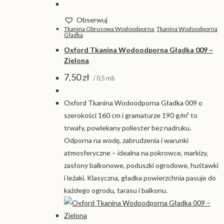
Obserwuj
Tkanina Obrusowa Wodoodporna
,
Tkanina Wodoodporna
Gładka
Oxford Tkanina Wodoodporna Gładka 009 –
Zielona
7,50
zł
/ 0,5 mb
Oxford Tkanina Wodoodporna Gładka 009 o
szerokości 160 cm i gramaturze 190 g/m² to
trwały, powlekany poliester bez nadruku.
Odporna na wodę, zabrudzenia i warunki
atmosferyczne – idealna na pokrowce, markizy,
zasłony balkonowe, poduszki ogrodowe, huśtawki
i leżaki. Klasyczna, gładka powierzchnia pasuje do
każdego ogrodu, tarasu i balkonu.