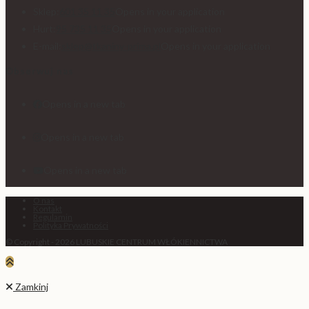
Sklep:
601 35 11 35
Opens in your application
Hurt:
95 735 11 35
Opens in your application
E-mail:
sklep@tkaniny-prima.pl
Opens in your application
Obserwuj nas
Opens in a new tab
Opens in a new tab
Opens in a new tab
O nas
Kontakt
Regulamin
Polityka Prywatności
© Copyright - 2026 LUBUSKIE CENTRUM WŁÓKIENNICTWA
Zamkinj