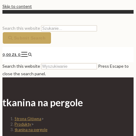
Skip to content
Search this website
Submit Search
0,00
ZŁ
0
Search this website
Press Escape to
close the search panel.
tkanina na pergole
Strona Główna
>
Produkty
>
tkanina na pergole