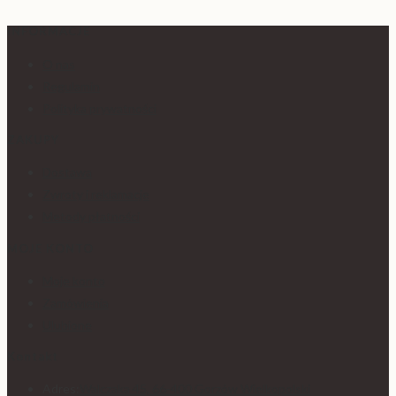
INFORMACJE
O nas
Regulamin
Polityka prywatności
ZAKUPY
Dostawa
Zwroty i reklamacje
Metody płatności
MOJE KONTO
Moje konto
Zamówienia
Ulubione
Kontakt
Adres:
Walczaka 45, 66-400 Gorzów Wielkopolski