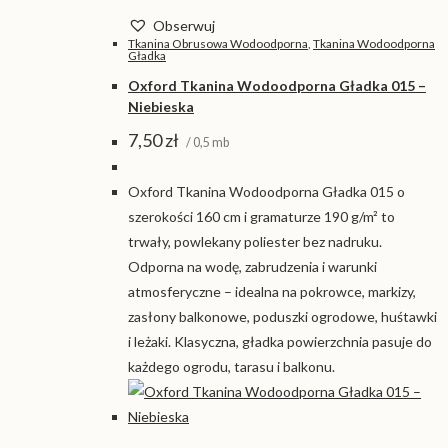
Obserwuj
Tkanina Obrusowa Wodoodporna
,
Tkanina Wodoodporna
Gładka
Oxford Tkanina Wodoodporna Gładka 015 –
Niebieska
7,50
zł
/ 0,5 mb
Oxford Tkanina Wodoodporna Gładka 015 o
szerokości 160 cm i gramaturze 190 g/m² to
trwały, powlekany poliester bez nadruku.
Odporna na wodę, zabrudzenia i warunki
atmosferyczne – idealna na pokrowce, markizy,
zasłony balkonowe, poduszki ogrodowe, huśtawki
i leżaki. Klasyczna, gładka powierzchnia pasuje do
każdego ogrodu, tarasu i balkonu.