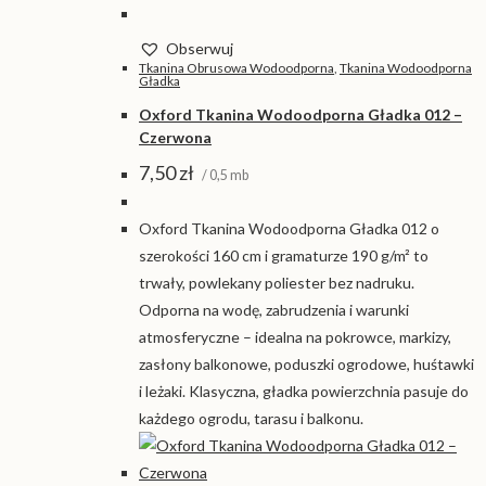
Obserwuj
Tkanina Obrusowa Wodoodporna
,
Tkanina Wodoodporna
Gładka
Oxford Tkanina Wodoodporna Gładka 012 –
Czerwona
7,50
zł
/ 0,5 mb
Oxford Tkanina Wodoodporna Gładka 012 o
szerokości 160 cm i gramaturze 190 g/m² to
trwały, powlekany poliester bez nadruku.
Odporna na wodę, zabrudzenia i warunki
atmosferyczne – idealna na pokrowce, markizy,
zasłony balkonowe, poduszki ogrodowe, huśtawki
i leżaki. Klasyczna, gładka powierzchnia pasuje do
każdego ogrodu, tarasu i balkonu.