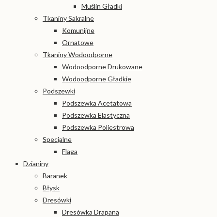
Muślin Gładki
Tkaniny Sakralne
Komunijne
Ornatowe
Tkaniny Wodoodporne
Wodoodporne Drukowane
Wodoodporne Gładkie
Podszewki
Podszewka Acetatowa
Podszewka Elastyczna
Podszewka Poliestrowa
Specjalne
Flaga
Dzianiny
Baranek
Błysk
Dresówki
Dresówka Drapana