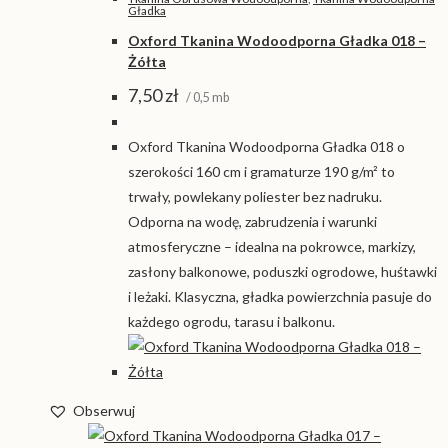
Gładka
Oxford Tkanina Wodoodporna Gładka 018 –
Żółta
7,50
zł
/ 0,5 mb
Oxford Tkanina Wodoodporna Gładka 018 o
szerokości 160 cm i gramaturze 190 g/m² to
trwały, powlekany poliester bez nadruku.
Odporna na wodę, zabrudzenia i warunki
atmosferyczne – idealna na pokrowce, markizy,
zasłony balkonowe, poduszki ogrodowe, huśtawki
i leżaki. Klasyczna, gładka powierzchnia pasuje do
każdego ogrodu, tarasu i balkonu.
Obserwuj