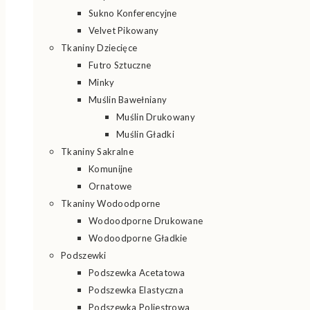
Sukno Konferencyjne
Velvet Pikowany
Tkaniny Dziecięce
Futro Sztuczne
Minky
Muślin Bawełniany
Muślin Drukowany
Muślin Gładki
Tkaniny Sakralne
Komunijne
Ornatowe
Tkaniny Wodoodporne
Wodoodporne Drukowane
Wodoodporne Gładkie
Podszewki
Podszewka Acetatowa
Podszewka Elastyczna
Podszewka Poliestrowa