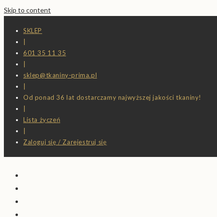
Skip to content
SKLEP
|
601 35 11 35
|
sklep@tkaniny-prima.pl
|
Od ponad 36 lat dostarczamy najwyższej jakości tkaniny!
|
Lista życzeń
|
Zaloguj się / Zarejestruj się