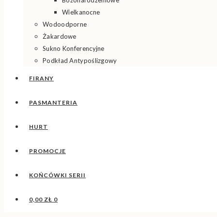
Bożonarodzeniowe
Wielkanocne
Wodoodporne
Żakardowe
Sukno Konferencyjne
Podkład Antypoślizgowy
FIRANY
PASMANTERIA
HURT
PROMOCJE
KOŃCÓWKI SERII
0,00
ZŁ
0